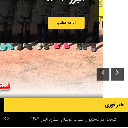
ادامه مطلب
خبر فوری
رده 10 تا 12 و آکادمی 14 تا 16