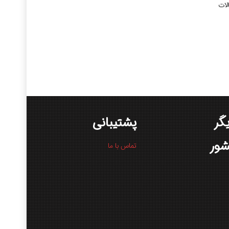
لات
گر
پشتیبانی
ور
تماس با ما