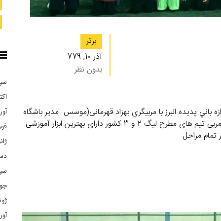
برتر
آذر 10, 779
بدون نظر
سپتا
اکتبر
زه باني پدیده البرز با مربیگری بهزاد قهرمانی(موسس مدیر باشگاه
آوریل
پدیده البرز) دارای بالاترین مدرک دروازه بانی فیفا و آسیا مربی تیم های مطرح لیگ 2 و 3 کشور دارای بهترین ابزار آموزشی
فوریه
 تمام مراحل
ژانوی
دسام
سپتا
جولا
ژوئن 
آوریل