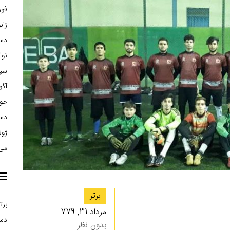
فوریه
ژانوی
دسام
نوامب
سپتا
آگوس
جولا
دسام
ژوئن 
می 15
برتر
برت
مرداد 31, 779
دست
بدون نظر