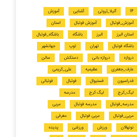
14
آتیلا_ثروتی
آشنایی
آموزش
آموزش_فوتبال
آموزش فوتبال
استان
استان البرز
البرز
باشگاه
باشگاه_فوتبال
باشگاه فوتبال
تهران
توپ
جهانشهر
دروازه
دروازه بانی
دستکش
سالن
عارف_جعفری
عظیمیه
علی_کریمی
فدراسیون
فستیوال
فوتبال
فوتبالی
لیگ_کرج
لیگ کرج
مدرسه
مدرسه_فوتبال
مدرسه فوتبال
مربی
مربی_فوتبال
مربی فوتبال
معرفی
نونهالان
ورزش
ورزشی
پدیده