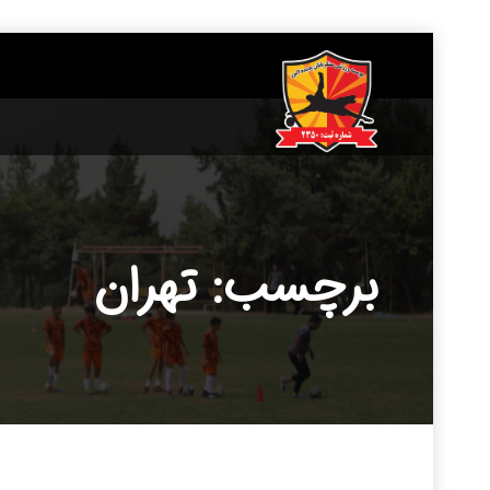
____________
برچسب: تهران