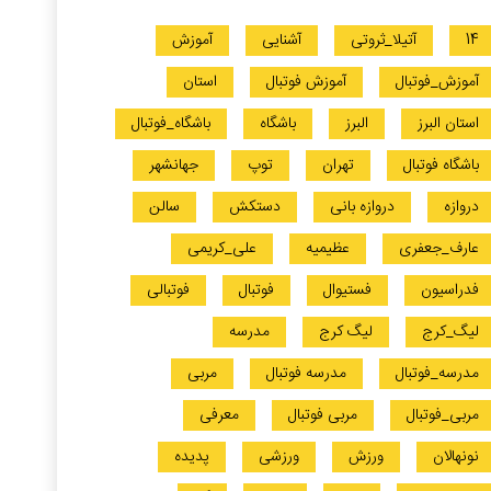
14
آتیلا_ثروتی
آشنایی
آموزش
آموزش_فوتبال
آموزش فوتبال
استان
استان البرز
البرز
باشگاه
باشگاه_فوتبال
باشگاه فوتبال
تهران
توپ
جهانشهر
دروازه
دروازه بانی
دستکش
سالن
عارف_جعفری
عظیمیه
علی_کریمی
فدراسیون
فستیوال
فوتبال
فوتبالی
لیگ_کرج
لیگ کرج
مدرسه
مدرسه_فوتبال
مدرسه فوتبال
مربی
مربی_فوتبال
مربی فوتبال
معرفی
نونهالان
ورزش
ورزشی
پدیده