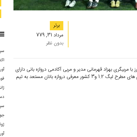
برتر
مرداد 31, 779
بدون نظر
سپتا
اکتبر
ا مربیگری بهزاد قهرمانی مدیر و مربی آکادمی دروازه بانی دارای
آوریل
مدرک مربیگری سطح 1 و 2 دروازه بانی فیفا حضور در تیم های مطرح لیگ 1.2 و3 کشور معرفی دروازه بانان مستعد به تیم
فوریه
ژانوی
دسام
سپتا
جولا
ژوئن 
آوریل