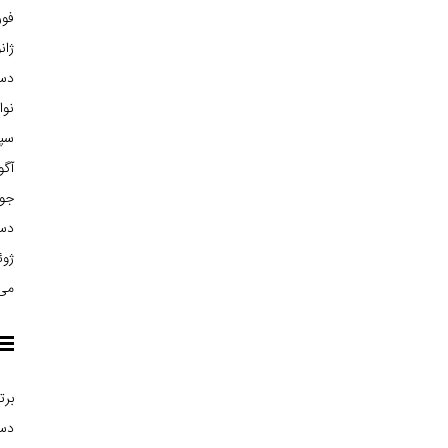
فوریه
ژانوی
دسام
نوامب
سپتا
آگوس
جولا
دسام
ژوئن 
می 15
برت
دست