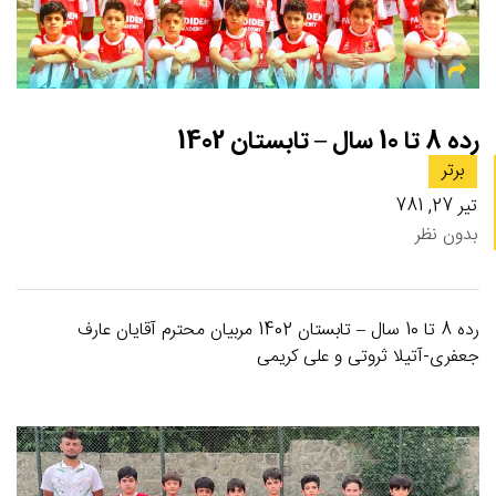
رده 8 تا 10 سال – تابستان 1402
برتر
تیر 27, 781
بدون نظر
رده 8 تا 10 سال – تابستان 1402 مربیان محترم آقایان عارف
جعفری-آتیلا ثروتی و علی کریمی