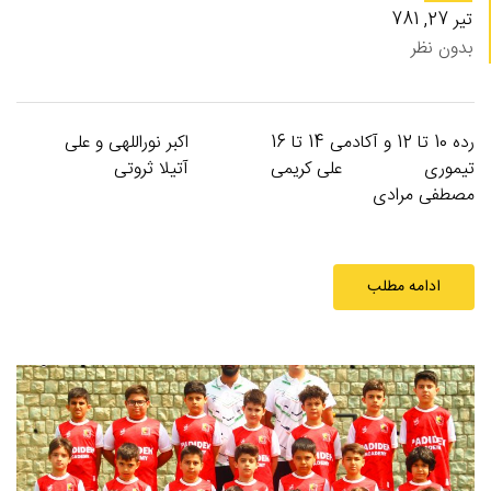
تیر 27, 781
بدون نظر
رده 10 تا 12 و آکادمی 14 تا 16 اکبر نوراللهی و علی
تیموری علی کریمی آتیلا ثروتی
مصطفی مرادی
ادامه مطلب