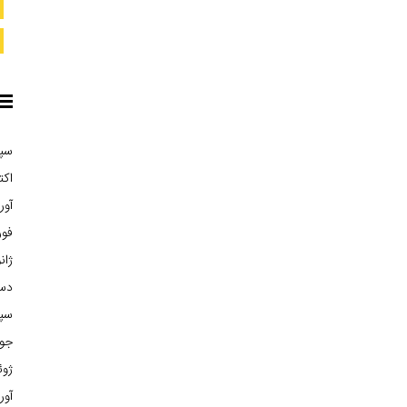
سپتا
اکتبر
آوریل
فوریه
ژانوی
دسام
سپتا
جولا
ژوئن 
آوریل