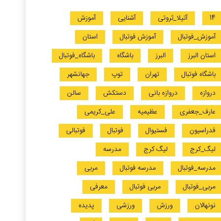
14
آتیلا_ثروتی
آشنایی
آموزش
آموزش_فوتبال
آموزش فوتبال
استان
استان البرز
البرز
باشگاه
باشگاه_فوتبال
باشگاه فوتبال
تهران
توپ
جهانشهر
دروازه
دروازه بانی
دستکش
سالن
عارف_جعفری
عظیمیه
علی_کریمی
فدراسیون
فستیوال
فوتبال
فوتبالی
لیگ_کرج
لیگ کرج
مدرسه
مدرسه_فوتبال
مدرسه فوتبال
مربی
مربی_فوتبال
مربی فوتبال
معرفی
نونهالان
ورزش
ورزشی
پدیده