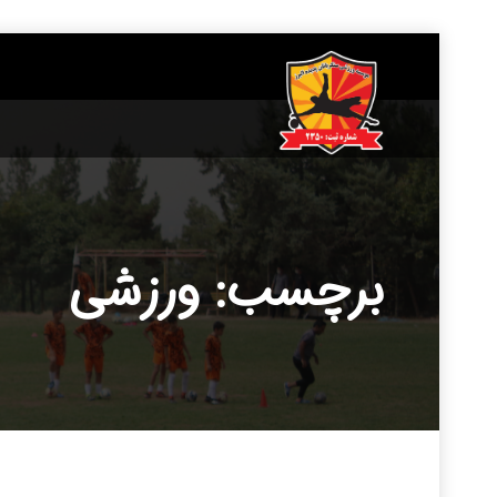
____________
برچسب: ورزشی