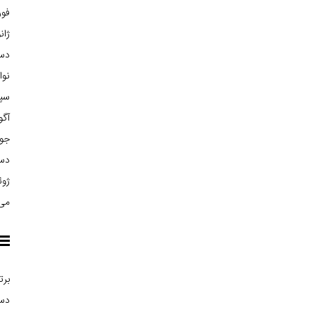
فوریه
ژانوی
دسام
نوامب
سپتا
آگوس
جولا
دسام
ژوئن 
می 15
برت
دست