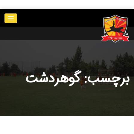
____________
برچسب: گوهردشت