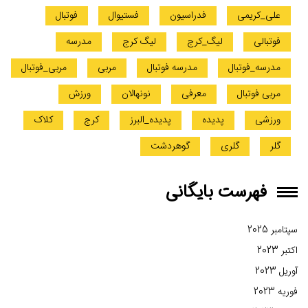
علی_کریمی
فدراسیون
فستیوال
فوتبال
فوتبالی
لیگ_کرج
لیگ کرج
مدرسه
مدرسه_فوتبال
مدرسه فوتبال
مربی
مربی_فوتبال
مربی فوتبال
معرفی
نونهالان
ورزش
ورزشی
پدیده
پدیده_البرز
کرج
کلاک
گلر
گلری
گوهردشت
فهرست بایگانی
سپتامبر 2025
اکتبر 2023
آوریل 2023
فوریه 2023