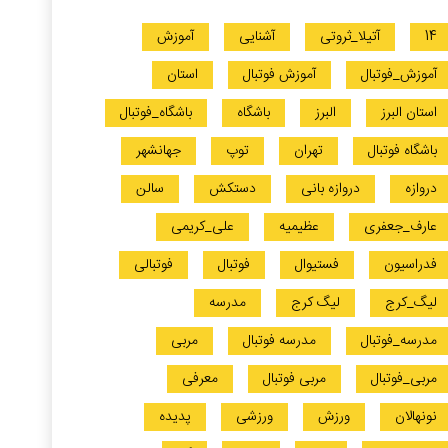
14
آتیلا_ثروتی
آشنایی
آموزش
آموزش_فوتبال
آموزش فوتبال
استان
استان البرز
البرز
باشگاه
باشگاه_فوتبال
باشگاه فوتبال
تهران
توپ
جهانشهر
دروازه
دروازه بانی
دستکش
سالن
عارف_جعفری
عظیمیه
علی_کریمی
فدراسیون
فستیوال
فوتبال
فوتبالی
لیگ_کرج
لیگ کرج
مدرسه
مدرسه_فوتبال
مدرسه فوتبال
مربی
مربی_فوتبال
مربی فوتبال
معرفی
نونهالان
ورزش
ورزشی
پدیده