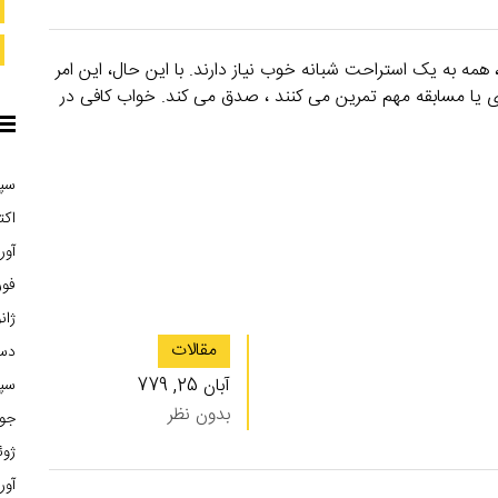
مه به یک استراحت شبانه خوب نیاز دارند. با این حال، این امر
ازی یا مسابقه مهم تمرین می کنند ، صدق می کند. خواب کافی در
سپتا
اکتبر
آوریل
فوریه
ژانوی
مقالات
دسام
آبان 25, 779
سپتا
بدون نظر
جولا
ژوئن 
آوریل