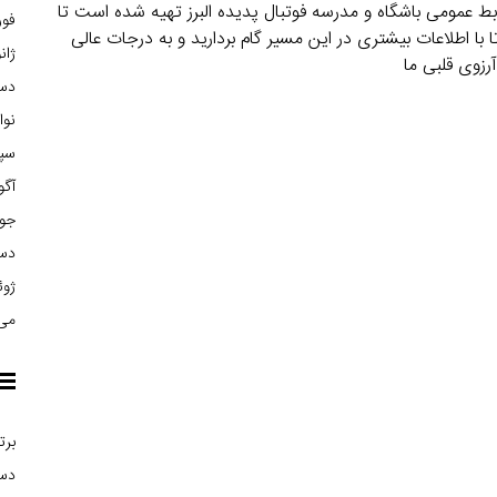
ط عمومی باشگاه و مدرسه فوتبال پدیده البرز تهیه شده است تا
فوریه
ا با اطلاعات بیشتری در این مسیر گام بردارید و به درجات عالی
ژانوی
آرزوی قلبی ما
دسام
نوامب
سپتا
آگوس
جولا
دسام
ژوئن 
می 15
برت
دست