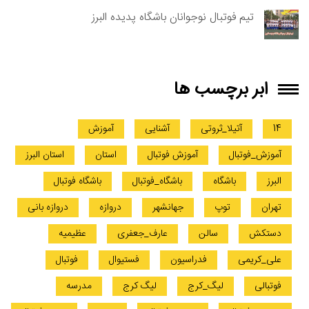
تیم فوتبال نوجوانان باشگاه پدیده البرز
ابر برچسب ها
14
آتیلا_ثروتی
آشنایی
آموزش
آموزش_فوتبال
آموزش فوتبال
استان
استان البرز
البرز
باشگاه
باشگاه_فوتبال
باشگاه فوتبال
تهران
توپ
جهانشهر
دروازه
دروازه بانی
دستکش
سالن
عارف_جعفری
عظیمیه
علی_کریمی
فدراسیون
فستیوال
فوتبال
فوتبالی
لیگ_کرج
لیگ کرج
مدرسه