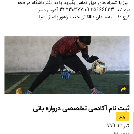
البرز با شمراه های ذیل تماس بگیرید یا به دفتر باشگاه مراجعه
فرمائید. 09125666433 32530377 آدرس دفتر:
کرج،عظیمیه،میدان طالقانی،جنب راهور،پاساژ آسیا
ثبت نام آکادمی تخصصی دروازه بانی
برتر
تیر 13, 779
بدون نظر