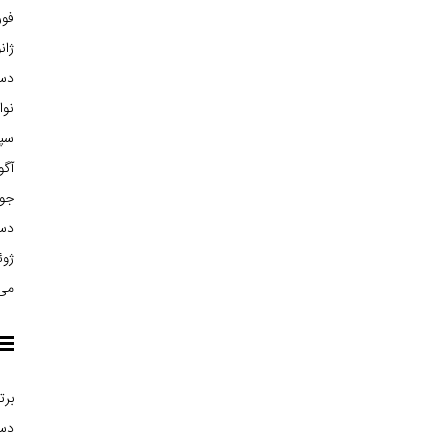
فوریه
ژانوی
دسام
نوامب
سپتا
آگوس
جولا
دسام
ژوئن 
می 15
برت
دست