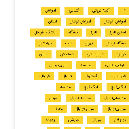
14
آتیلا_ثروتی
آشنایی
آموزش
آموزش_فوتبال
آموزش فوتبال
استان
استان البرز
البرز
باشگاه
باشگاه_فوتبال
باشگاه فوتبال
تهران
توپ
جهانشهر
دروازه
دروازه بانی
دستکش
سالن
عارف_جعفری
عظیمیه
علی_کریمی
فدراسیون
فستیوال
فوتبال
فوتبالی
لیگ_کرج
لیگ کرج
مدرسه
مدرسه_فوتبال
مدرسه فوتبال
مربی
مربی_فوتبال
مربی فوتبال
معرفی
نونهالان
ورزش
ورزشی
پدیده