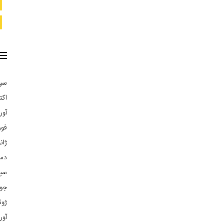
سپتا
اکتبر
آوریل
فوریه
ژانوی
دسام
سپتا
جولا
ژوئن 
آوریل