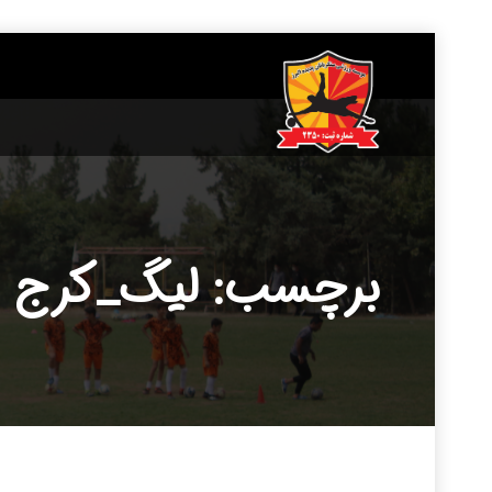
____________
برچسب: لیگ_کرج